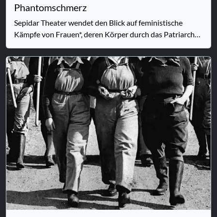
Phantomschmerz
Sepidar Theater wendet den Blick auf feministische
Kämpfe von Frauen*, deren Körper durch das Patriarchat
versehrt wurden. Sie verloren Gliedmaßen oder
(Sinnes-)Organe und sehen ihren Körper in unfreiwilliger
Transformation begriffen. Was passiert, wenn wir einen
Teil von uns verlieren? Was entsteht aus der Leere?
Welches Gefühl bleibt? Beim Phantomschmerz hält der
Körper eine Empfindung aufrecht, während ihr Ursprung
längst vergangen ist. Der Geist rebelliert und aus der
bleibenden Leere erwächst Widerstand …