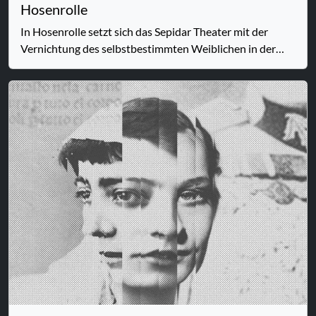
Hosenrolle
In Hosenrolle setzt sich das Sepidar Theater mit der
Vernichtung des selbstbestimmten Weiblichen in der
Kunst auseinander. Die Verdrängung weiblicher Identität
auf der Bühne kommt in vielfältiger Gestalt daher, wie
das fehlende Vorkommen weiblicher Figuren, die
Verkörperung des Weiblichen durch männliche
Darsteller oder die bewusste Verschleierung weiblicher
Identität durch Pseudoandronyme zeigen. So wählten
zum Beispiel viele Künstlerinnen in der Geschichte
männliche Namen, um Anerkennung und Sichtbarkeit zu
erlangen.